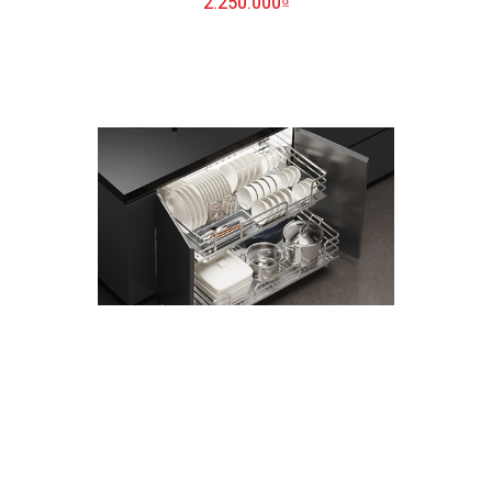
2.250.000₫
Giá xoong bát tủ dưới HiGold
1.950.000₫