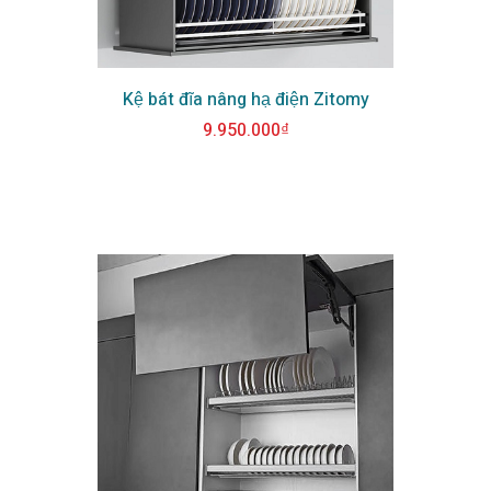
Kệ bát đĩa nâng hạ điện Zitomy
9.950.000₫